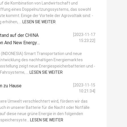
h auf die Kombination von Landwirtschaft und
haffung eines Doppelnutzungssystems, das sowohl
e kommt. Einige der Vorteile der Agrovoltaik sind: -
 erhöhen, ...
LESEN SIE WEITER
[2023-11-17
tand auf der CHINA
15:23:22]
on And New Energy
A (INDONESIA) Smart Transportation und neue
 Entwicklung des nachhaltigen Energiemarktes
usstellung zeigt neue Energiespeicherbatterien und -
Fahrsysteme, ...
LESEN SIE WEITER
[2023-11-15
em zu Hause
10:21:34]
ere Umwelt verschlechtert wird, fördern wir das
h in unserer Batterie für die Nacht oder Notfälle
auf diese neue grüne Energie in den folgenden
espeichersyste...
LESEN SIE WEITER