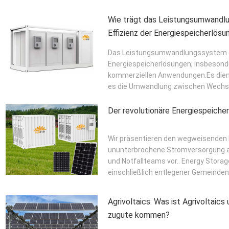
Wie trägt das Leistungsumwandl
Effizienz der Energiespeicherlösu
Das Leistungsumwandlungssystem (P
Energiespeicherlösungen, insbesond
kommerziellen Anwendungen.Es dien
es die Umwandlung zwischen Wechse
SIE WEITER
Der revolutionäre Energiespeicher
Wir präsentieren den wegweisenden En
ununterbrochene Stromversorgung a
und Notfallteams vor.. Energy Stora
einschließlich entlegener Gemeinden, 
Agrivoltaics: Was ist Agrivoltaics
zugute kommen?