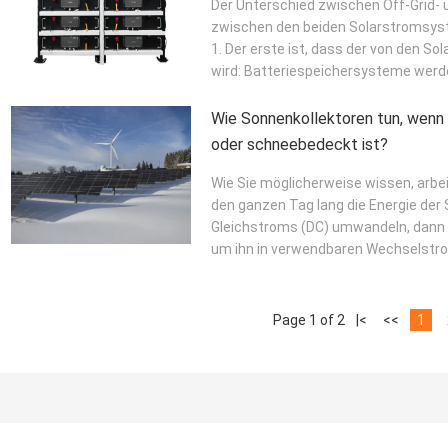
Der Unterschied zwischen Off-Grid-
zwischen den beiden Solarstromsyste
1. Der erste ist, dass der von den S
wird: Batteriespeichersysteme werd
Wie Sonnenkollektoren tun, wenn 
oder schneebedeckt ist?
Wie Sie möglicherweise wissen, arbei
den ganzen Tag lang die Energie der
Gleichstroms (DC) umwandeln, dann ü
um ihn in verwendbaren Wechselstr
Page 1 of 2
|<
<<
1