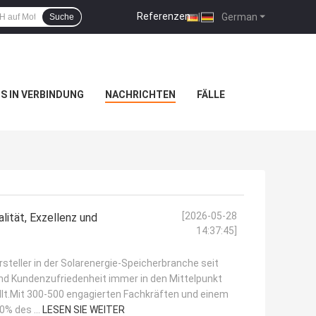
Referenzen
|
German
Suche
NS IN VERBINDUNG
NACHRICHTEN
FÄLLE
[2026-05-28
ität, Exzellenz und
14:37:45]
rsteller in der Solarenergie-Speicherbranche seit
und Kundenzufriedenheit immer in den Mittelpunkt
lt.Mit 300-500 engagierten Fachkräften und einem
% des ...
LESEN SIE WEITER