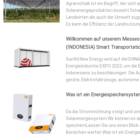
Agrarvoltaik ist ein Begriff, der sic
Solarenergieproduktion bezieht.Sc
Landwirten als auch der Umwelt zugut
Es kann die Effizienz der Landnutzung
Willkommen auf unserem Messes
(INDONESIA) Smart Transportati
Industry EXPO 2023
Sunfid New Energy wird auf derCHIN
Energieindustrie EXPO 2023, um die
Indonesiens zu beschleunigen. Die A
geräte, Elektrofahrzeuge, autonome 
Was ist ein Energiespeichersyst
Da die Stromrechnung steigt und uns
Solarenergiesystem.Wir können es auc
speichernLassen Sie uns einen Blick 
Bereichen werfen Was ist ein Energi