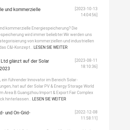
[2023-10-13
lle und kommerzielle
14:04:56]
 und kommerzielle Energiespeicherung? Die
iespeicherung wird immer beliebter.Wir werden uns
ategorisierung von kommerziellen und industriellen
das C&I-Konzept...
LESEN SIE WEITER
[2023-08-11
td glänzt auf der Solar
18:10:36]
 2023
ein führender Innovator im Bereich Solar-
ungen, hat auf der Solar PV & Energy Storage World
 im Area B Guangzhou Import & Export Fair Complex
k hinterlassen...
LESEN SIE WEITER
[2022-12-08
d- und On-Grid-
11:58:11]