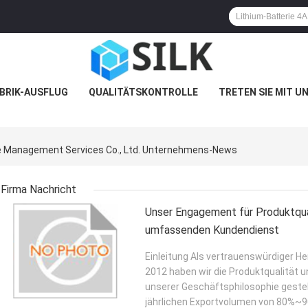
BRIK-AUSFLUG
QUALITÄTSKONTROLLE
TRETEN SIE MIT U
ise Management Services Co., Ltd. Unternehmens-News
Firma Nachricht
Unser Engagement für Produktqual
umfassenden Kundendienst
Einleitung Als vertrauenswürdiger He
2012 haben wir die Produktqualität 
unserer Geschäftsphilosophie gestel
jährlichen Exportvolumen von 80%~90