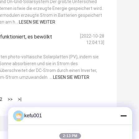
 und On-Grid-Solarsystem Der größte Unterschied
men istwie die erzeugte Energie gespeichert wird.
olarmodulen erzeugte Strom in Batterien gespeichert
en am h...
LESEN SIE WEITER
[2022-10-28
funktioniert, es bewölkt
12:04:13]
ten photo-voltaische Solarplatten (PV), indem sie
 Sonne absorbieren und sie in Strom des
berschreitet der DC-Strom durch einen Inverter,
om-Strom umzuwandeln. ...
LESEN SIE WEITER
2
>>
>|
kefu001
2:13 PM