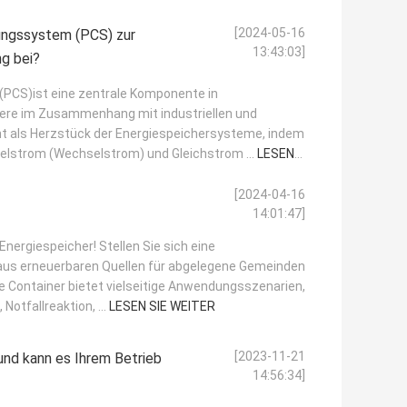
[2024-05-16
ungssystem (PCS) zur
13:43:03]
ng bei?
CS)ist eine zentrale Komponente in
ere im Zusammenhang mit industriellen und
t als Herzstück der Energiespeichersysteme, indem
lstrom (Wechselstrom) und Gleichstrom ...
LESEN
[2024-04-16
14:01:47]
ergiespeicher! Stellen Sie sich eine
us erneuerbaren Quellen für abgelegene Gemeinden
ge Container bietet vielseitige Anwendungsszenarien,
Notfallreaktion, ...
LESEN SIE WEITER
[2023-11-21
 und kann es Ihrem Betrieb
14:56:34]