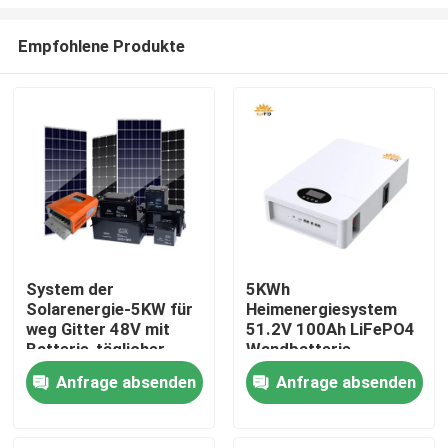
Empfohlene Produkte
System der
5KWh
Solarenergie-5KW für
Heimenergiesystem
Haus
weg Gitter 48V mit
51.2V 100Ah LiFePO4
Batterie-täglicher
Wandbatterie
Stromerzeugung
Produkte
Anfrage absenden
Anfrage absenden
Über uns