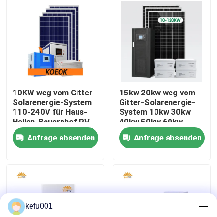
Fabrik-Ausflug
Qualitätskontrolle
Treten Sie mit uns in Verbindung
10KW weg vom Gitter-
15kw 20kw weg vom
Solarenergie-System
Gitter-Solarenergie-
110-240V für Haus-
System 10kw 30kw
Nachrichten
Hallen-Bauernhof RV
40kw 50kw 60kw
Anfrage absenden
Anfrage absenden
Fälle
Lithium-Batterie-Sätze
kefu001
Satz der Batterie-LiFePO4