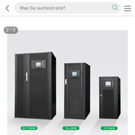
2
/
5