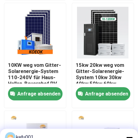
Fabrik-Ausflug
Qualitätskontrolle
Treten Sie mit uns in Verbindung
10KW weg vom Gitter-
15kw 20kw weg vom
Solarenergie-System
Gitter-Solarenergie-
Nachrichten
110-240V für Haus-
System 10kw 30kw
Hallen-Bauernhof RV
40kw 50kw 60kw
Anfrage absenden
Anfrage absenden
Fälle
Lithium-Batterie-Sätze
Satz der Batterie-LiFePO4
kefu001