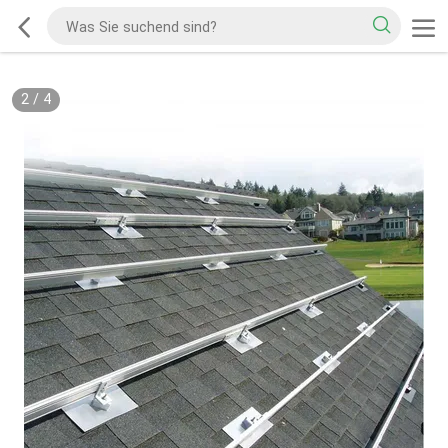
2
/
4