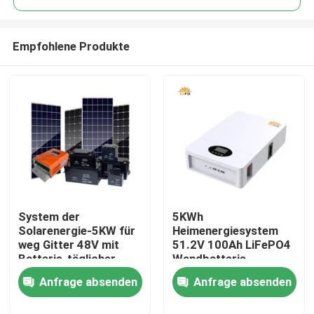
Empfohlene Produkte
System der
5KWh
Haus
Solarenergie-5KW für
Heimenergiesystem
weg Gitter 48V mit
51.2V 100Ah LiFePO4
Batterie-täglicher
Wandbatterie
Produkte
Stromerzeugung
Anfrage absenden
Anfrage absenden
Über uns