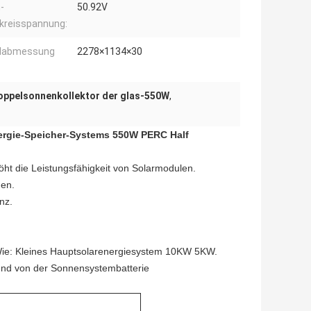
-
50.92V
kreisspannung:
labmessung
2278×1134×30
oppelsonnenkollektor der glas-550W
,
nergie-Speicher-Systems 550W PERC Half
höht die Leistungsfähigkeit von Solarmodulen.
gen.
nz.
 Wie: Kleines Hauptsolarenergiesystem 10KW 5KW.
r und von der Sonnensystembatterie