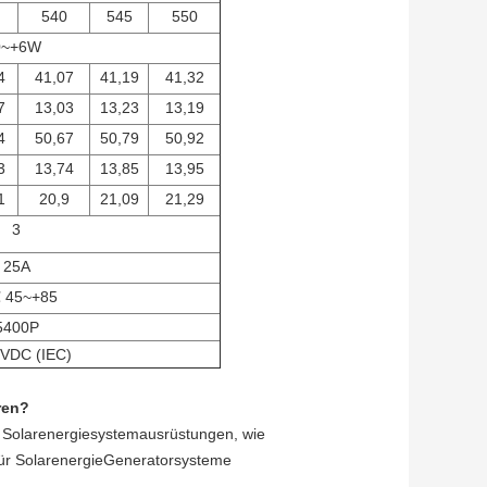
540
545
550
0~+6W
4
41,07
41,19
41,32
7
13,03
13,23
13,19
4
50,67
50,79
50,92
3
13,74
13,85
13,95
1
20,9
21,09
21,29
3
25A
 45~+85
5400P
 VDC (IEC)
ren?
 Solarenergiesystemausrüstungen,
wie
für
SolarenergieGeneratorsysteme