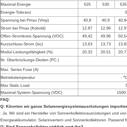
Maximal-Energie
525
530
535
Energie-Toleranz
Spannung bei Pmax (Vmp)
40,8
40,9
40,9
Strom bei Pmax (Kobold)
12,87
12,96
12,9
Offen-Stromkreis-Spannung (VOC)
49,42
49,96
50,5
Kurzschluss-Strom (lsc)
13,63
13,73
13,8
Modul-Leistungsfähigkeit (%)
20,32
20,51
20,7
Nr. Überbrückungs-Dioden (PC.)
Max. Series Fuse (A)
Betriebstemperatur
- ℃
Max Static Load
Maximal-System-Spannung (VDC)
1500
FAQ:
Q: Könnten wir ganze Solarenergiesystemausrüstungen importie
: Ja. Wir sind ein Hersteller von
Sonnenkollektorausrüstungen und von
Energieakkumulator, Solarinvertern und Sonnenkollektoren. Passend 
Q:
Sind Sonnenkollektor wirklich wert ihn?