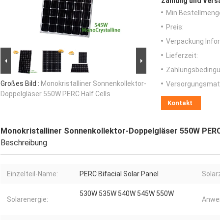
Zahlung und Vers
Min Bestellmeng
Preis:
Verpackung Info
Lieferzeit:
Zahlungsbedingu
Großes Bild :
Monokristalliner Sonnenkollektor-
Versorgungsmater
Doppelgläser 550W PERC Half Cells
Kontakt
Monokristalliner Sonnenkollektor-Doppelgläser 550W PERC
Beschreibung
Einzelteil-Name:
PERC Bifacial Solar Panel
Solar
530W 535W 540W 545W 550W
Solarenergie:
Anwe