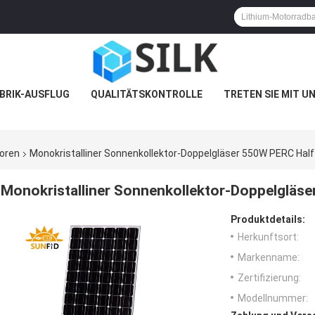
BRIK-AUSFLUG
QUALITÄTSKONTROLLE
TRETEN SIE MIT U
oren
Monokristalliner Sonnenkollektor-Doppelgläser 550W PERC Half 
Monokristalliner Sonnenkollektor-Doppelgläse
Produktdetails:
Herkunftsort:
Markenname:
Zertifizierung:
Modellnummer: