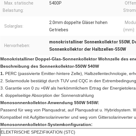
Max. statische
5400P
Offen
Belastung:
Strom
2.0mm doppelte Gläser hohen
Modu
Solarglas:
Getriebes
(mm):
monokristalliner Sonnenkollektor 550W
,
D
Hervorheben:
Sonnenkollektor der Halbzellen-550W
Monokristalliner Doppel-Glas-Sonnenkollektor Wohnzelle des e
Beschreibung des Sonnenkollektor-550W 540W
1.
PERC (passivierte Emitter-hintere Zelle), Halbzellentechnologie, er
2. Solarmodule bestätigt durch TUV und CQC in den Extrembedingun
3. Garantie von 0 zu +6W als herkömmlichem Ertrag der Energietolera
4. doppelseitige Absorption der Sonnenstrahlung
Monosonnenkollektor-Anwendung 550W 545W:
Passend für weg von Planquadrat, auf Planquadrat u. Hybridsystem.
Kompatibel mit Aufgittersolarinverter und weg vom Gittersolarinverte
Monosonnenkollektor-
Systemkonfiguration:
ELEKTRISCHE SPEZIFIKATION (STC)