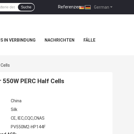
Referenzen
|
German
Suche
NS IN VERBINDUNG
NACHRICHTEN
FÄLLE
Cells
r 550W PERC Half Cells
China
Silk
CE, IEC,CQC,CNAS
PV550M2-HP144F