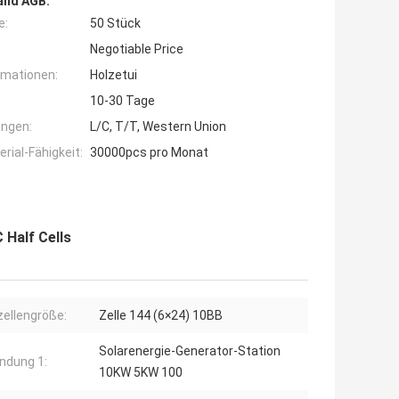
and AGB:
e:
50 Stück
Negotiable Price
rmationen:
Holzetui
10-30 Tage
ngen:
L/C, T/T, Western Union
ial-Fähigkeit:
30000pcs pro Monat
 Half Cells
zellengröße:
Zelle 144 (6×24) 10BB
Solarenergie-Generator-Station
ndung 1:
10KW 5KW 100