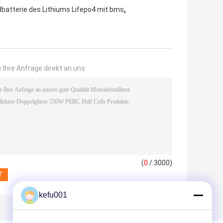
,
batterie des Lithiums Lifepo4 mit bms
 Ihre Anfrage direkt an uns
(
0
/ 3000)
kefu001