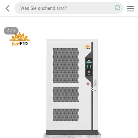
2
/
3