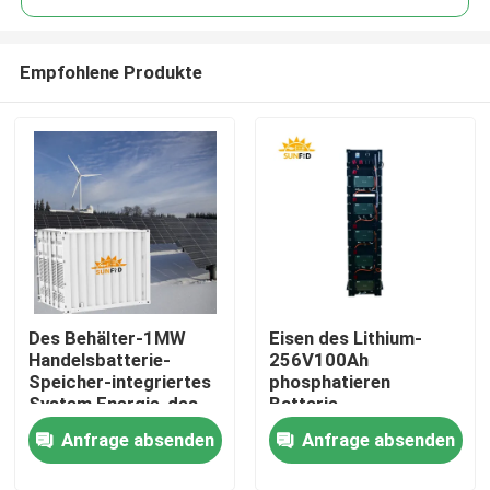
Empfohlene Produkte
Des Behälter-1MW
Eisen des Lithium-
Haus
Handelsbatterie-
256V100Ah
Speicher-integriertes
phosphatieren
System Energie-des
Batterie-
Produkte
Akkumulator-ESS
Hochspannung weg
Anfrage absenden
Anfrage absenden
vom Gitter-
Sonnensystem
Über uns