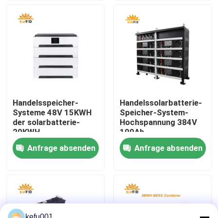
Fabrik-Ausflug
Qualitätskontrolle
Treten Sie mit uns in Verbindung
Handelsspeicher-
Handelssolarbatterie-
Systeme 48V 15KWH
Speicher-System-
Nachrichten
der solarbatterie-
Hochspannung 384V
20KWH
100Ah
Anfrage absenden
Anfrage absenden
Fälle
Lithium-Batterie-Sätze
Satz der Batterie-LiFePO4
kefu001