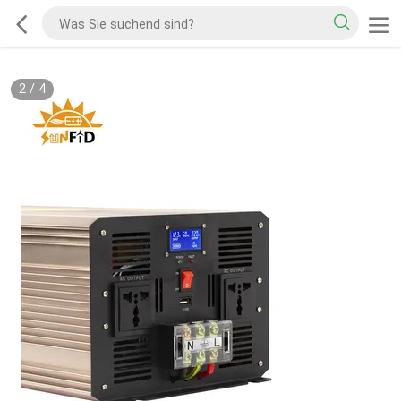
2
/
4