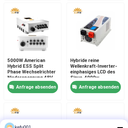
Fabrik-Ausflug
Qualitätskontrolle
Treten Sie mit uns in Verbindung
5000W American
Hybride reine
Hybrid ESS Split
Wellenkraft-Inverter-
Nachrichten
Phase Wechselrichter
einphasiges LCD des
Niederspannung 48V
Sinus-4000w
Unterstützung Parallel
Digitalanzeige
Anfrage absenden
Anfrage absenden
Fälle
Lithium-Batterie-Sätze
Satz der Batterie-LiFePO4
kefu001