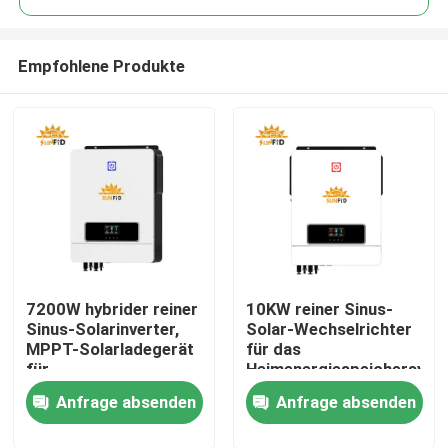
Empfohlene Produkte
7200W hybrider reiner
10KW reiner Sinus-
Haus
Sinus-Solarinverter,
Solar-Wechselrichter
MPPT-Solarladegerät
für das
für
Heimenergiespeichersyst
Produkte
Energiespeichersystem
Anfrage absenden
Anfrage absenden
Über uns