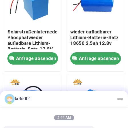
Fabrik-Ausflug
Solarstraßenlaternedes
wieder aufladbarer
Qualitätskontrolle
Phosphatwieder
Lithium-Batterie-Satz
aufladbare Lithium-
18650 2.5ah 12.8v
Batterie-Satz-12.8V
Treten Sie mit uns in Verbindung
6ah 32700
Anfrage absenden
Anfrage absenden
Nachrichten
Fälle
kefu001
Lithium-Batterie-Sätze
4:44 AM
Satz der Batterie-LiFePO4