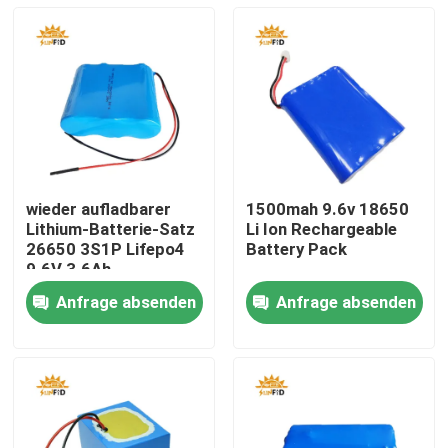
wieder aufladbarer
1500mah 9.6v 18650
Lithium-Batterie-Satz
Li Ion Rechargeable
26650 3S1P Lifepo4
Battery Pack
9.6V 3.6Ah
Anfrage absenden
Anfrage absenden
Haus
Produkte
Über uns